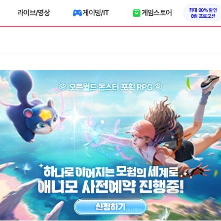
최대 90% 할인
라이브/영상
게이밍/IT
게임스토어
8월 프로모션