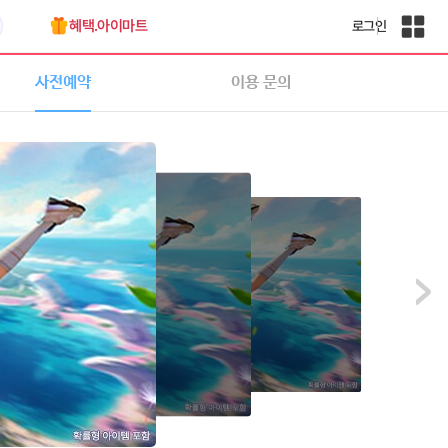
혜택.아이마트
로그인
인
벤
전
사전예약
이용 문의
체
사
이
트
맵