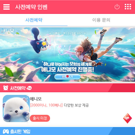
사전예약
인벤
사전예약
이용 문의
애니모
[2000이니, 100베니]
다양한 보상 제공
출시 미정